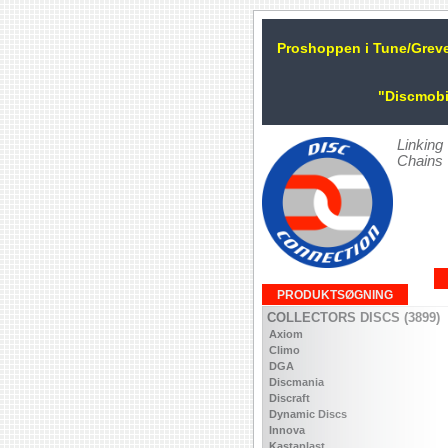
Proshoppen i Tune/Grev
"Discmobi
Linking
Chains
PRODUKTSØGNING
COLLECTORS DISCS (3899)
Axiom
Climo
DGA
Discmania
Discraft
Dynamic Discs
Innova
Kastaplast