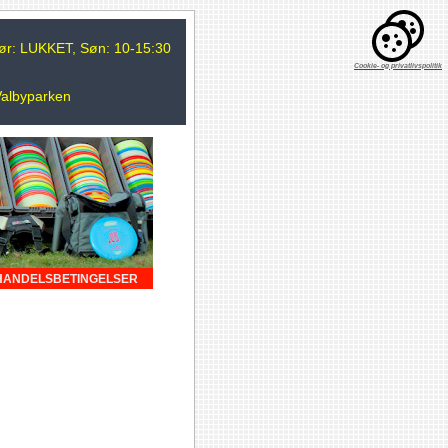
 Lør: LUKKET, Søn: 10-15:30
Cookie- og privatlivspolitik
Valbyparken
HANDELSBETINGELSER