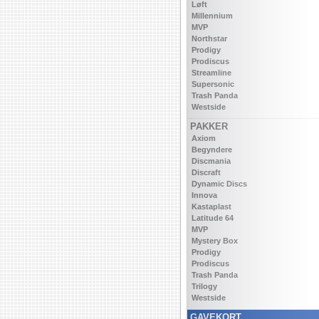
Løft
Millennium
MVP
Northstar
Prodigy
Prodiscus
Streamline
Supersonic
Trash Panda
Westside
PAKKER
Axiom
Begyndere
Discmania
Discraft
Dynamic Discs
Innova
Kastaplast
Latitude 64
MVP
Mystery Box
Prodigy
Prodiscus
Trash Panda
Trilogy
Westside
GAVEKORT