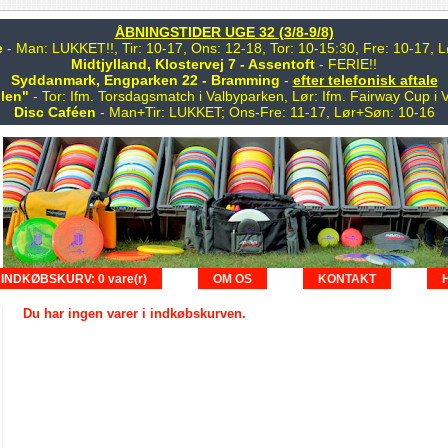
ÅBNINGSTIDER UGE 32 (3/8-9/8)
e
- Man: LUKKET!!, Tir: 10-17, Ons: 12-18, Tor: 10-15:30, Fre: 10-17,
Midtjylland, Klostervej 7 - Assentoft
- FERIE!!
Syddanmark, Engparken 22 - Bramming
-
efter telefonisk aftale
len"
- Tor: Ifm. Torsdagsmatch i Valbyparken, Lør: Ifm. Fairway Cup i 
Disc Caféen
- Man+Tir: LUKKET; Ons-Fre: 11-17, Lør+Søn: 10-16
INDKØBSKURV: 0 vare(r)
OM OS
KONTAKT
Du har ingen varer i indkøbskurven.