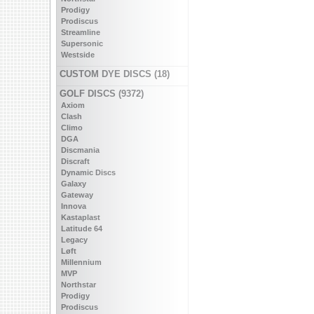
Prodigy
Prodiscus
Streamline
Supersonic
Westside
CUSTOM DYE DISCS (18)
GOLF DISCS (9372)
Axiom
Clash
Climo
DGA
Discmania
Discraft
Dynamic Discs
Galaxy
Gateway
Innova
Kastaplast
Latitude 64
Legacy
Løft
Millennium
MVP
Northstar
Prodigy
Prodiscus