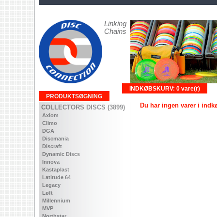
Linking
Chains
INDKØBSKURV: 0 vare(r)
PRODUKTSØGNING
Du har ingen varer i ind
COLLECTORS DISCS (3899)
Axiom
Climo
DGA
Discmania
Discraft
Dynamic Discs
Innova
Kastaplast
Latitude 64
Legacy
Løft
Millennium
MVP
Northstar