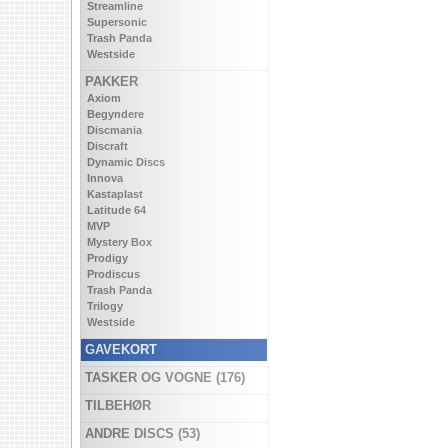
Streamline
Supersonic
Trash Panda
Westside
PAKKER
Axiom
Begyndere
Discmania
Discraft
Dynamic Discs
Innova
Kastaplast
Latitude 64
MVP
Mystery Box
Prodigy
Prodiscus
Trash Panda
Trilogy
Westside
GAVEKORT
TASKER OG VOGNE (176)
TILBEHØR
ANDRE DISCS (53)