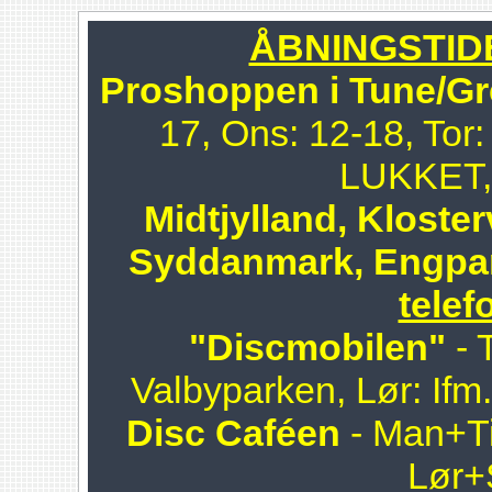
ÅBNINGSTIDER
Proshoppen i Tune/Gr
17, Ons: 12-18, Tor:
LUKKET, 
Midtjylland, Kloster
Syddanmark, Engpa
telef
"Discmobilen"
- 
Valbyparken, Lør: Ifm
Disc Caféen
- Man+Ti
Lør+