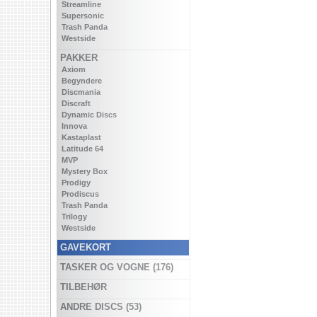
Streamline
Supersonic
Trash Panda
Westside
PAKKER
Axiom
Begyndere
Discmania
Discraft
Dynamic Discs
Innova
Kastaplast
Latitude 64
MVP
Mystery Box
Prodigy
Prodiscus
Trash Panda
Trilogy
Westside
GAVEKORT
TASKER OG VOGNE (176)
TILBEHØR
ANDRE DISCS (53)