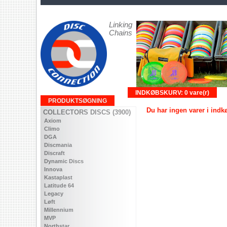
Linking
Chains
INDKØBSKURV: 0 vare(r)
PRODUKTSØGNING
Du har ingen varer i ind
COLLECTORS DISCS (3900)
Axiom
Climo
DGA
Discmania
Discraft
Dynamic Discs
Innova
Kastaplast
Latitude 64
Legacy
Løft
Millennium
MVP
Northstar