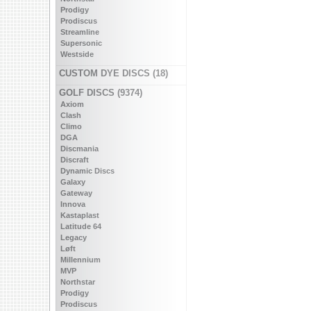
Prodigy
Prodiscus
Streamline
Supersonic
Westside
CUSTOM DYE DISCS (18)
GOLF DISCS (9374)
Axiom
Clash
Climo
DGA
Discmania
Discraft
Dynamic Discs
Galaxy
Gateway
Innova
Kastaplast
Latitude 64
Legacy
Løft
Millennium
MVP
Northstar
Prodigy
Prodiscus