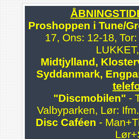
ÅBNINGSTIDER
Proshoppen i Tune/Gr
17, Ons: 12-18, Tor:
LUKKET, 
Midtjylland, Kloster
Syddanmark, Engpa
telef
"Discmobilen"
- 
Valbyparken, Lør: Ifm
Disc Caféen
- Man+Ti
Lør+