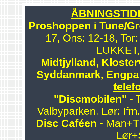
ÅBNINGSTIDER
Proshoppen i Tune/Gr
17, Ons: 12-18, Tor:
LUKKET, 
Midtjylland, Kloster
Syddanmark, Engpa
telef
"Discmobilen"
- 
Valbyparken, Lør: Ifm
Disc Caféen
- Man+Ti
Lør+