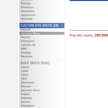
Prodigy
Prodiscus
Streamline
Supersonic
Westside
CUSTOM DYE DISCS (18)
Discraft
Dynamic Discs
Pris inkl. moms:
290 DK
Innova
Kastaplast
Latitude 64
MVP
Prodigy
Westside
GOLF DISCS (9362)
Axiom
Clash
Climo
DGA
Discmania
Discraft
Dynamic Discs
Galaxy
Gateway
Innova
Kastaplast