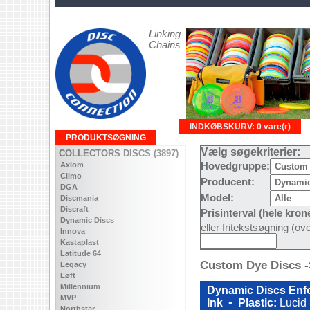
Linking
Chains
INDKØBSKURV: 0 vare(r)
PRODUKTSØGNING
Vælg søgekriterier:
COLLECTORS DISCS (3897)
Axiom
Hovedgruppe:
Climo
Producent:
DGA
Model:
Discmania
Discraft
Prisinterval (hele kron
Dynamic Discs
eller fritekstsøgning (o
Innova
Kastaplast
Latitude 64
Custom Dye Discs -
Legacy
Løft
Millennium
Dynamic Discs Enf
MVP
Ink
•
Plastic:
Lucid
Northstar