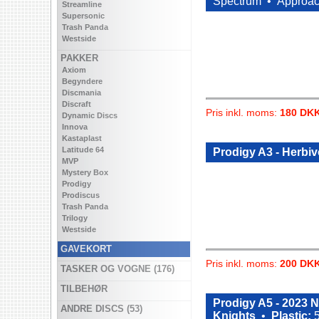
Spectrum •
Approa
Streamline
Supersonic
Trash Panda
Westside
PAKKER
Axiom
Begyndere
Discmania
Discraft
Pris inkl. moms:
180 DK
Dynamic Discs
Innova
Kastaplast
Latitude 64
Prodigy A3 - Herbi
MVP
Mystery Box
Prodigy
Prodiscus
Trash Panda
Trilogy
Westside
GAVEKORT
Pris inkl. moms:
200 DK
TASKER OG VOGNE (176)
TILBEHØR
Prodigy A5 - 2023
ANDRE DISCS (53)
Knights
•
Plastic:
5