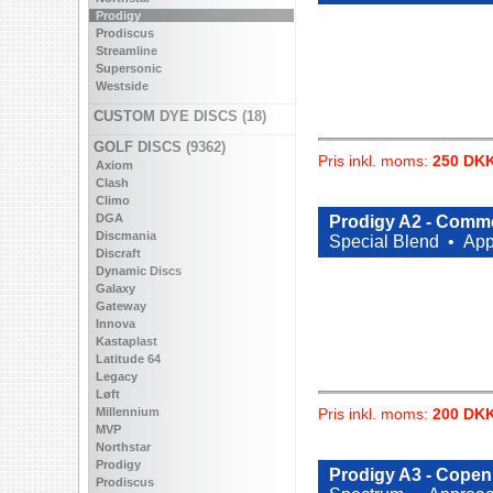
Prodigy
Prodiscus
Streamline
Supersonic
Westside
CUSTOM DYE DISCS (18)
GOLF DISCS (9362)
Pris inkl. moms:
250 DK
Axiom
Clash
Climo
DGA
Prodigy A2 - Comme
Discmania
Special Blend •
App
Discraft
Dynamic Discs
Galaxy
Gateway
Innova
Kastaplast
Latitude 64
Legacy
Løft
Millennium
Pris inkl. moms:
200 DK
MVP
Northstar
Prodigy
Prodigy A3 - Cope
Prodiscus