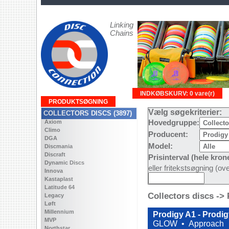
Linking
Chains
INDKØBSKURV: 0 vare(r)
PRODUKTSØGNING
Vælg søgekriterier:
COLLECTORS DISCS (3897)
Axiom
Hovedgruppe:
Climo
Producent:
DGA
Model:
Discmania
Discraft
Prisinterval (hele kron
Dynamic Discs
eller fritekstsøgning (o
Innova
Kastaplast
Latitude 64
Collectors discs ->
Legacy
Løft
Millennium
Prodigy A1 - Prodi
MVP
GLOW •
Approach
Northstar