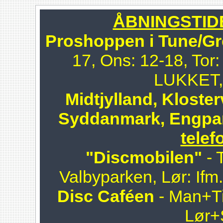
ÅBNINGSTIDER
Proshoppen i Tune/Gr
17, Ons: 12-18, Tor:
LUKKET, 
Midtjylland, Kloster
Syddanmark, Engpa
telef
"Discmobilen"
- 
Valbyparken, Lør: Ifm
Disc Caféen
- Man+Ti
Lør+