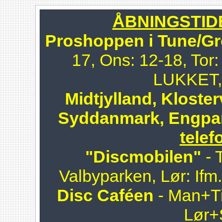
ÅBNINGSTIDER
Proshoppen i Tune/Gr
17, Ons: 12-18, Tor:
LUKKET, 
Midtjylland, Kloster
Syddanmark, Engpa
telef
"Discmobilen"
- 
Valbyparken, Lør: Ifm
Disc Caféen
- Man+Ti
Lør+