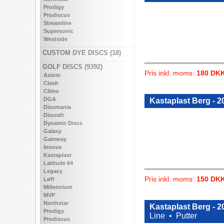
Prodigy
Prodiscus
Streamline
Supersonic
Westside
CUSTOM DYE DISCS (18)
GOLF DISCS (9392)
Pris inkl. moms:
180 DK
Axiom
Clash
Climo
DGA
Kastaplast Berg - 2
Discmania
Discraft
Dynamic Discs
Galaxy
Gateway
Innova
Kastaplast
Latitude 64
Legacy
Pris inkl. moms:
150 DK
Løft
Millennium
MVP
Northstar
Kastaplast Berg - 
Prodigy
Line •
Putter
Prodiscus