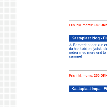
Pris inkl. moms:
180 DK
Kastaplast Idog - F
⚠ Bemærk at der kun er 
du har købt en fysisk all
ordrer med mere end to I
samme!
Pris inkl. moms:
250 DK
Kastaplast Impa - F