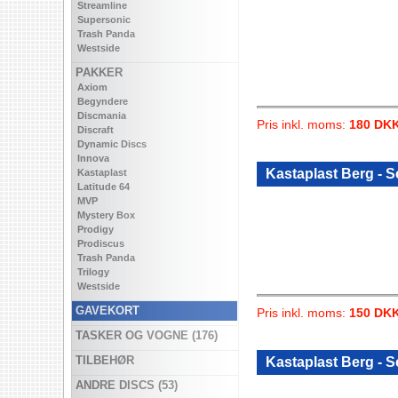
Streamline
Supersonic
Trash Panda
Westside
PAKKER
Axiom
Begyndere
Discmania
Pris inkl. moms:
180 DK
Discraft
Dynamic Discs
Innova
Kastaplast Berg - S
Kastaplast
Latitude 64
MVP
Mystery Box
Prodigy
Prodiscus
Trash Panda
Trilogy
Westside
GAVEKORT
Pris inkl. moms:
150 DK
TASKER OG VOGNE (176)
TILBEHØR
Kastaplast Berg - S
ANDRE DISCS (53)