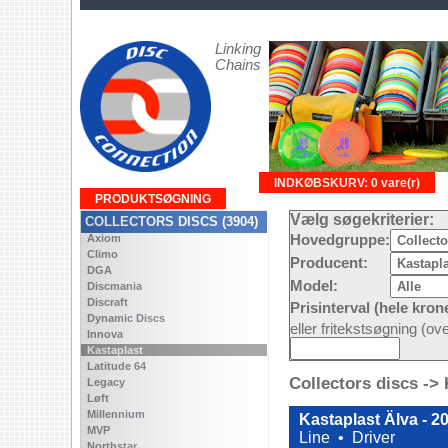
Linking
Chains
INDKØBSKURV: 0 vare(r)
PRODUKTSØGNING
Vælg søgekriterier:
COLLECTORS DISCS (3904)
Axiom
Hovedgruppe:
Climo
Producent:
DGA
Model:
Discmania
Discraft
Prisinterval (hele kron
Dynamic Discs
eller fritekstsøgning (o
Innova
Kastaplast
Latitude 64
Collectors discs ->
Legacy
Løft
Millennium
Kastaplast Älva - 2
MVP
Line •
Driver
Northstar