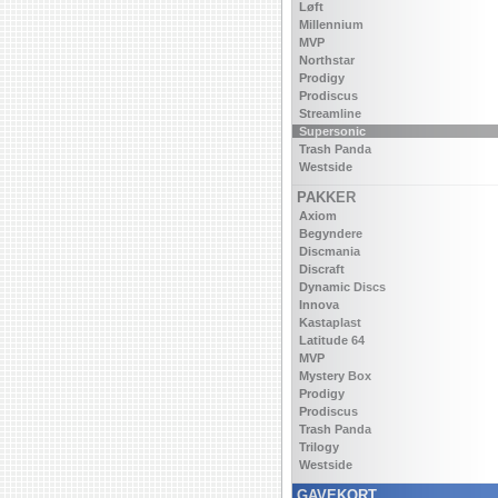
Løft
Millennium
MVP
Northstar
Prodigy
Prodiscus
Streamline
Supersonic
Trash Panda
Westside
PAKKER
Axiom
Begyndere
Discmania
Discraft
Dynamic Discs
Innova
Kastaplast
Latitude 64
MVP
Mystery Box
Prodigy
Prodiscus
Trash Panda
Trilogy
Westside
GAVEKORT