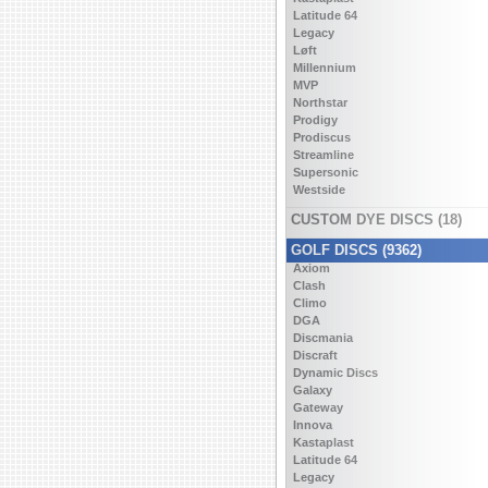
Latitude 64
Legacy
Løft
Millennium
MVP
Northstar
Prodigy
Prodiscus
Streamline
Supersonic
Westside
CUSTOM DYE DISCS (18)
GOLF DISCS (9362)
Axiom
Clash
Climo
DGA
Discmania
Discraft
Dynamic Discs
Galaxy
Gateway
Innova
Kastaplast
Latitude 64
Legacy