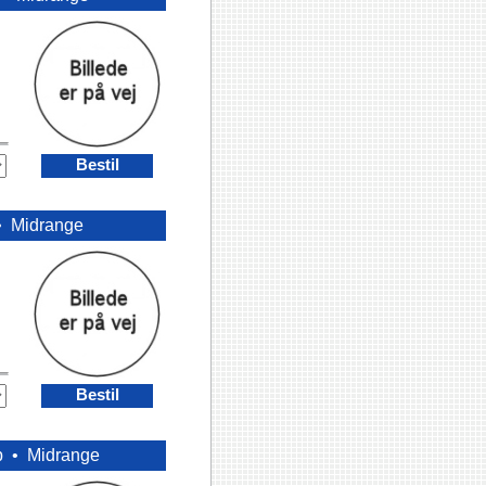
Bestil
 •
Midrange
Bestil
p •
Midrange