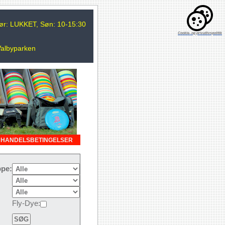
 Lør: LUKKET, Søn: 10-15:30
Cookie- og privatlivspolitik
Valbyparken
HANDELSBETINGELSER
pe:
Fly-Dye: