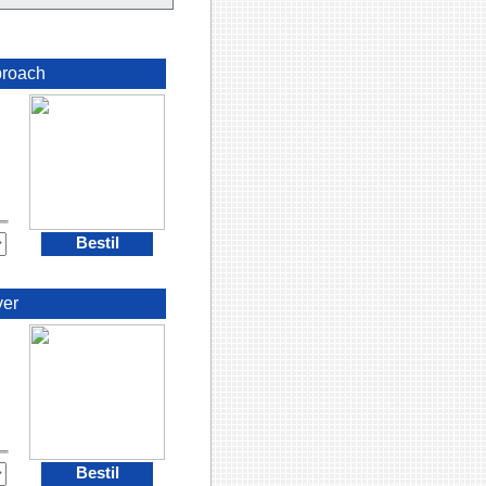
roach
Bestil
ver
Bestil