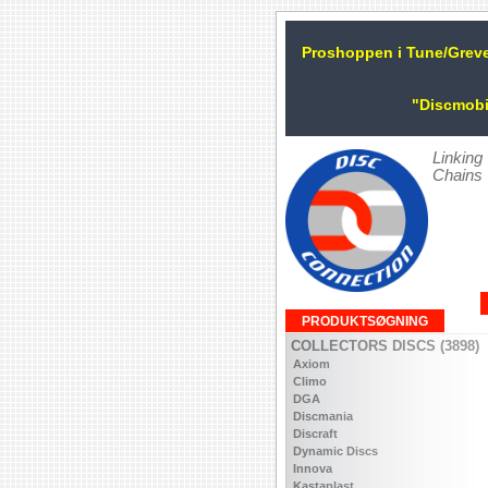
Proshoppen i Tune/Grev
"Discmobi
Linking
Chains
PRODUKTSØGNING
COLLECTORS DISCS (3898)
Axiom
Climo
DGA
Discmania
Discraft
Dynamic Discs
Innova
Kastaplast