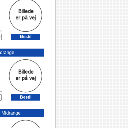
Bestil
drange
Bestil
•
Midrange