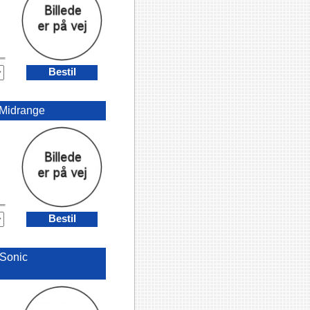
Bestil
Midrange
Bestil
Sonic