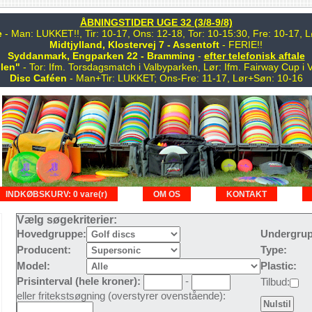
ÅBNINGSTIDER UGE 32 (3/8-9/8)
e
- Man: LUKKET!!, Tir: 10-17, Ons: 12-18, Tor: 10-15:30, Fre: 10-17,
Midtjylland, Klostervej 7 - Assentoft
- FERIE!!
Syddanmark, Engparken 22 - Bramming
-
efter telefonisk aftale
len"
- Tor: Ifm. Torsdagsmatch i Valbyparken, Lør: Ifm. Fairway Cup i 
Disc Caféen
- Man+Tir: LUKKET; Ons-Fre: 11-17, Lør+Søn: 10-16
INDKØBSKURV: 0 vare(r)
OM OS
KONTAKT
Vælg søgekriterier:
Hovedgruppe:
Undergrup
Producent:
Type:
Model:
Plastic:
Prisinterval (hele kroner):
-
Tilbud:
eller fritekstsøgning (overstyrer ovenstående):