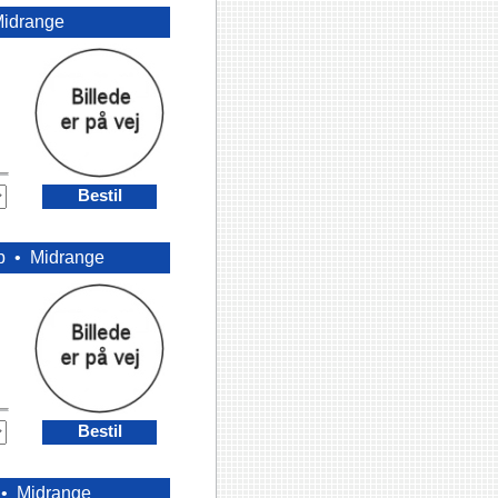
idrange
Bestil
ip •
Midrange
Bestil
 •
Midrange