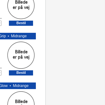
Bestil
Grip •
Midrange
Bestil
 Glow •
Midrange